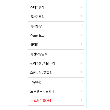
스터디플래너
독서기록장
독서통장
스프링노트
알림장
독판탁상달력
원아수첩 / 애견수첩
스케치북 / 종합장
교무수첩
노 브랜드 각종인쇄
뉴-스터디플래너