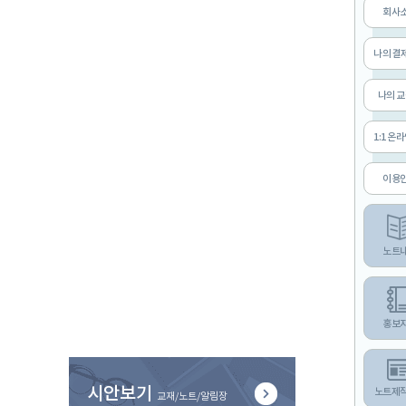
학교신문-소식지 제작방법 안내
회사
나의 결
나의 
1:1 온
이용
노트
홍보
시안보기
노트제
교재/노트/알림장