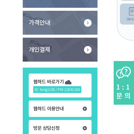
OK G
가격안내
개인결제
웹하드 바로가기
ID : tong1100 / PW :22691100
웹하드 이용안내
방문 상담신청